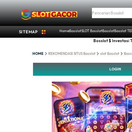
Home
Bosslot
SLOT Bosslot
Bosslot
Bosslot T
SITEMAP
Bosslot $ Investas
HOME
REKOMENDASI SITUS Bosslot
slot Bosslot
Boss
LOGIN