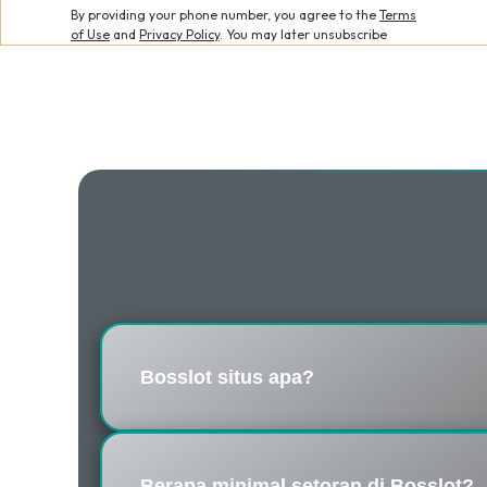
By providing your phone number, you agree to the
Terms
of Use
and
Privacy Policy
.
You may later unsubscribe
Bosslot situs apa?
Bosslot merupakan situs agen Bosslot resmi 
atau penipuan karena semua hadiah kemenan
Berapa minimal setoran di Bosslot?