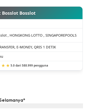
 Bosslot Bosslot
osslot , HONGKONG LOTTO , SINGAPOREPOOLS
RANSFER, E-MONEY, QRIS 1 DETIK
bu
5.0 dari 588.999 pengguna
 Selamanya*