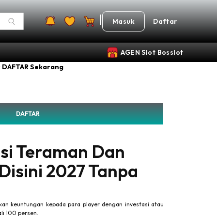
|
Masuk
Daftar
AGEN Slot Bosslot
k DAFTAR Sekarang
DAFTAR
asi Teraman Dan
isini 2027 Tanpa
kan keuntungan kepada para player dengan investasi atau
li 100 persen.