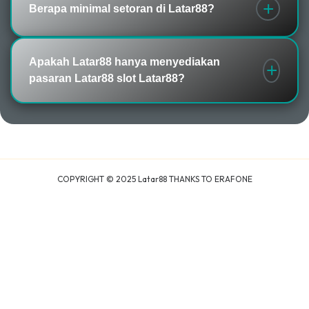
Berapa minimal setoran di Latar88?
Latar88 yang beroprasi di indonesia, menyajikan
system permainan yang fair play tanpa kecurangan
Cukup dengan 5 ribu rupiah anda sudah bisa
atau penipuan karena semua hadiah kemenangan
Apakah Latar88 hanya menyediakan
melakukan setoran ke situs Latar88 dan sudah bisa
pasti di bayar lunas.
pasaran Latar88 slot Latar88?
menikmati berbagai jenis permainan online.
TIDAK! Latar88 menyediakan 13 pasaran Latar88
terbesar lain nya seperti sydneylotto ,
singaporepools , hongkonglotto serta beberapa
pasaran Latar88 lainnya.
COPYRIGHT ©
2025
Latar88 THANKS TO ERAFONE