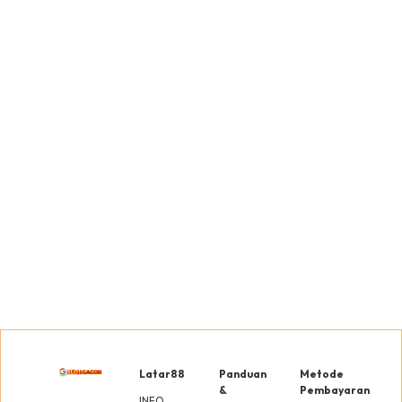
Untuk Sela
Selengkapnya
REGISTER 
Jumlah
JNE Regule
Gratis
Bagikan
Cek Penawaran 
Latar88
Panduan
Metode
&
Pembayaran
INFO